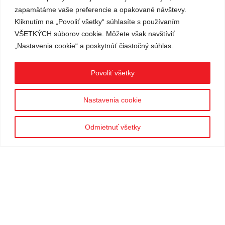
zapamätáme vaše preferencie a opakované návštevy.
Kliknutím na „Povoliť všetky“ súhlasíte s používaním
VŠETKÝCH súborov cookie. Môžete však navštíviť
Riešenia na mieru​
„Nastavenia cookie“ a poskytnúť čiastočný súhlas.
Ku každej zákazke pristupujeme individuálne a
Povoliť všetky
spoločne s klientom konzultujeme jeho požiadavky.
Výsledkom je riešenie odsúhlasené budúcim
používateľom pre poskytovanie čo najefektívnejších
Nastavenia cookie
služieb. Spokojnosť našich klientov je pre nás prvoradá.
Dajte nám vedieť čo potrebujete a my zariadime všetko
Odmietnuť všetky
ostatné.
O nás